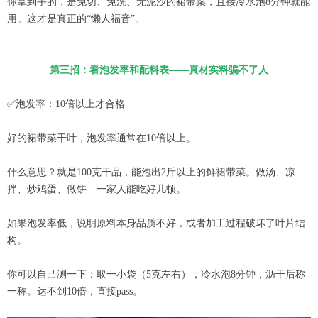
你拿到手的，是免切、免洗、无泥沙的裙带菜，直接冷水泡8分钟就能
用。这才是真正的“懒人福音”。
第三招：看泡发率和配料表——真材实料骗不了人
✅泡发率：10倍以上才合格
好的裙带菜干叶，泡发率通常在10倍以上。
什么意思？就是100克干品，能泡出2斤以上的鲜裙带菜。做汤、凉
拌、炒鸡蛋、做饼…一家人能吃好几顿。
如果泡发率低，说明原料本身品质不好，或者加工过程破坏了叶片结
构。
你可以自己测一下：取一小袋（5克左右），冷水泡8分钟，沥干后称
一称。达不到10倍，直接pass。