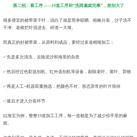
第二招：看工序——19道工序和“洗两遍就完事”，差别大了
很多便宜的裙带菜干叶，说白了就是简单晾晒、粗略分装，沙子洗不
干净、老根烂叶混进去、碎渣一大堆。
而真正的好裙带菜，从原料到成品，要经过多道精细加工：
✅先是多次清洗，去除泥沙和海里的杂质
✅然后经过色彩选别机、红外选别机等设备，剔除老叶、黄叶、异物
✅再是人工+机器双重挑选，把颜色不对、形态异常的叶片筛掉
✅最后才进入分装环节
以海宝为例，整整19道加工工序，每一道都是为了减少你手里的麻
烦。