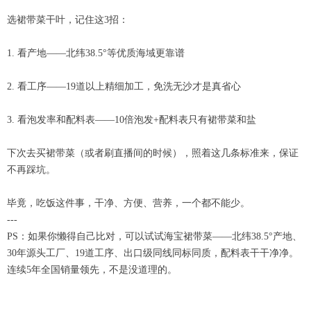
选裙带菜干叶，记住这3招：
1. 看产地——北纬38.5°等优质海域更靠谱
2. 看工序——19道以上精细加工，免洗无沙才是真省心
3. 看泡发率和配料表——10倍泡发+配料表只有裙带菜和盐
下次去买裙带菜（或者刷直播间的时候），照着这几条标准来，保证
不再踩坑。
毕竟，吃饭这件事，干净、方便、营养，一个都不能少。
---
PS：如果你懒得自己比对，可以试试海宝裙带菜——北纬38.5°产地、
30年源头工厂、19道工序、出口级同线同标同质，配料表干干净净。
连续5年全国销量领先，不是没道理的。