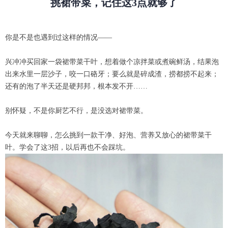
挑裙带菜，记住这3点就够了
你是不是也遇到过这样的情况——
兴冲冲买回家一袋裙带菜干叶，想着做个凉拌菜或煮碗鲜汤，结果泡
出来水里一层沙子，咬一口硌牙；要么就是碎成渣，捞都捞不起来；
还有的泡了半天还是硬邦邦，根本发不开……
别怀疑，不是你厨艺不行，是没选对裙带菜。
今天就来聊聊，怎么挑到一款干净、好泡、营养又放心的裙带菜干
叶。学会了这3招，以后再也不会踩坑。