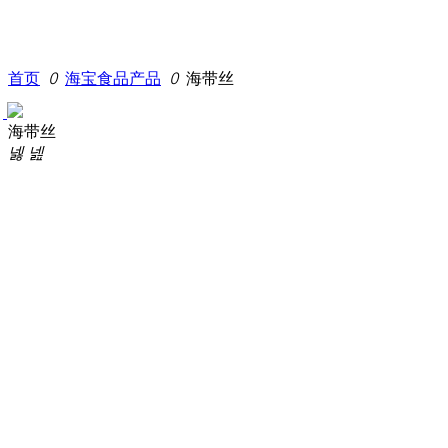
首页
ꄲ
海宝食品产品
ꄲ
海带丝
海带丝
넳
넲