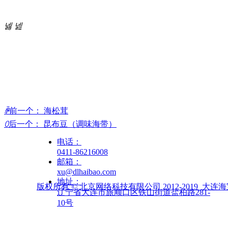
넳
넲
ꄴ
前一个：
海松茸
ꄲ
后一个：
昆布豆（调味海带）
电话：
0411-86216008
邮箱：
xu@dlhaibao.com
地址：
版权所有 © 北京网络科技有限公司 2012-2019 
大连海
辽宁省大连市旅顺口区铁山街道盐柏路281-
10号