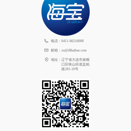
电话：
0411-86216008
邮箱：
xu@dlhaibao.com
地址：
辽宁省大连市旅顺
口区铁山街道盐柏
路281-10号