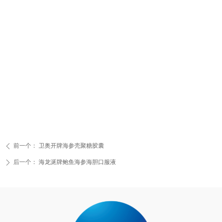
前一个：
卫奥开牌海参壳聚糖胶囊
ꄴ
后一个：
海龙涎牌鲍鱼海参海胆口服液
ꄲ