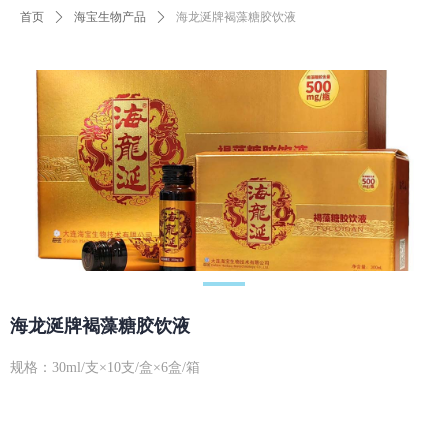
首页
ꄲ
海宝生物产品
ꄲ
海龙涎牌褐藻糖胶饮液
海龙涎牌褐藻糖胶饮液
规格：30ml/支×10支/盒×6盒/箱