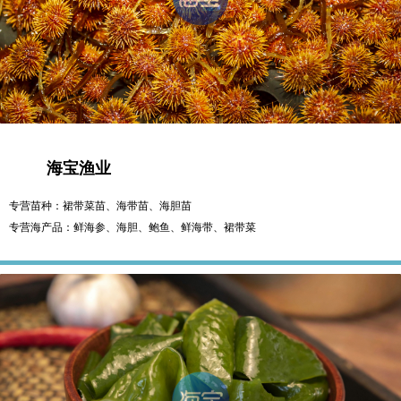
海宝渔业
专营苗种：裙带菜苗、海带苗、海胆苗
专营海产品：鲜海参、海胆、鲍鱼、鲜海带、裙带菜